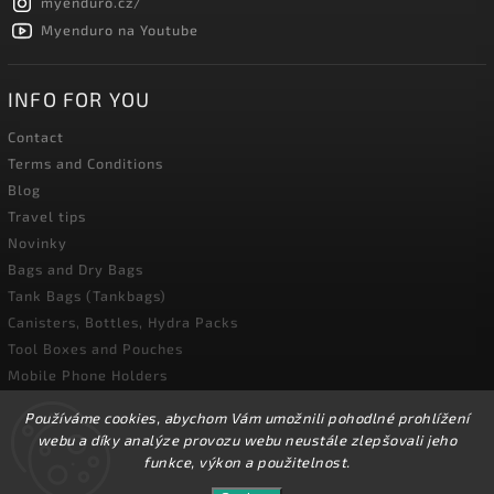
myenduro.cz/
Myenduro na Youtube
INFO FOR YOU
Contact
Terms and Conditions
Blog
Travel tips
Novinky
Bags and Dry Bags
Tank Bags (Tankbags)
Canisters, Bottles, Hydra Packs
Tool Boxes and Pouches
Mobile Phone Holders
Používáme cookies, abychom Vám umožnili pohodlné prohlížení
webu a díky analýze provozu webu neustále zlepšovali jeho
funkce, výkon a použitelnost.
Copyright 2026
MyEnduro
. All rights reserved.
We will be closed from August 1 to August 16, 2026.
The e-shop will remain open, and we will process