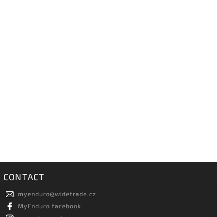
CONTACT
myenduro
@
widetrade.cz
MyEnduro facebook