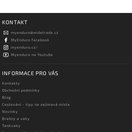
KONTAKT
myenduro
@
widetrade.cz
MyEnduro facebook
myenduro.cz/
Myenduro na Youtube
INFORMACE PRO VÁS
Kontakty
Obchodní podmínky
Blog
Cestování - tipy na zajímavá místa
Novinky
Brašny a vaky
Tankvaky