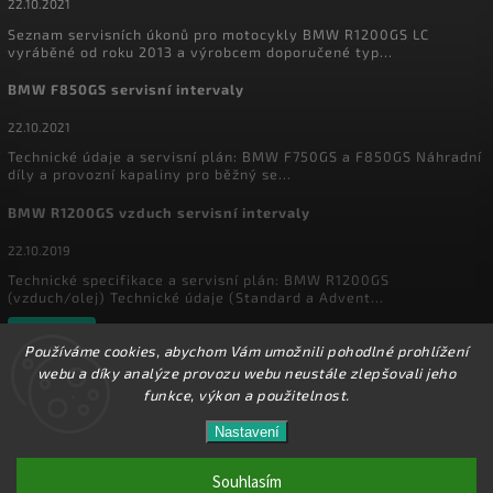
22.10.2021
Seznam servisních úkonů pro motocykly BMW R1200GS LC
vyráběné od roku 2013 a výrobcem doporučené typ...
BMW F850GS servisní intervaly
22.10.2021
Technické údaje a servisní plán: BMW F750GS a F850GS Náhradní
díly a provozní kapaliny pro běžný se...
BMW R1200GS vzduch servisní intervaly
22.10.2019
Technické specifikace a servisní plán: BMW R1200GS
(vzduch/olej) Technické údaje (Standard a Advent...
Archiv
Používáme cookies, abychom Vám umožnili pohodlné prohlížení
webu a díky analýze provozu webu neustále zlepšovali jeho
funkce, výkon a použitelnost.
Copyright 2026
MyEnduro
. Všechna práva vyhrazena.
Ve dnech 1.8. - 16.8. 2026 máme zavřeno. Eshop
Nastavení
Upravit nastavení cookies
zůstává v provozu, objednávky budeme zpracovávat
17.8.2026. Děkujeme za pochopení.
Souhlasím