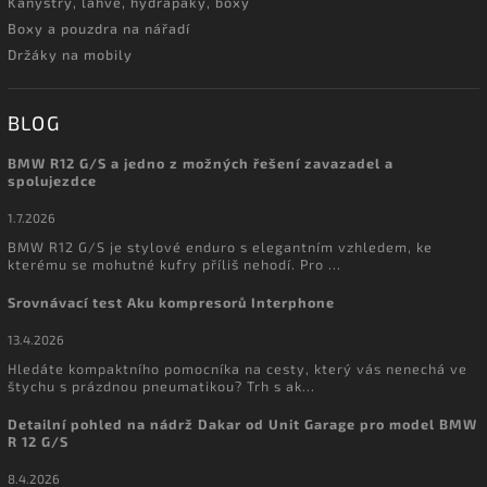
Kanystry, láhve, hydrapaky, boxy
Boxy a pouzdra na nářadí
Držáky na mobily
BLOG
BMW R12 G/S a jedno z možných řešení zavazadel a
spolujezdce
1.7.2026
BMW R12 G/S je stylové enduro s elegantním vzhledem, ke
kterému se mohutné kufry příliš nehodí. Pro ...
Srovnávací test Aku kompresorů Interphone
13.4.2026
Hledáte kompaktního pomocníka na cesty, který vás nenechá ve
štychu s prázdnou pneumatikou? Trh s ak...
Detailní pohled na nádrž Dakar od Unit Garage pro model BMW
R 12 G/S
8.4.2026