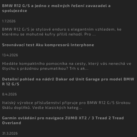
BMW R12 G/S a jedno z možných řešení zavazadel a
spolujezdce
1.7.2026
BMW R12 G/S je stylové enduro s elegantním vzhledem, ke
kterému se mohutné kufry příliš nehodí. Pro ...
Srovnávací test Aku kompresorů Interphone
13.4.2026
Hledáte kompaktního pomocníka na cesty, který vás nenechá ve
štychu s prázdnou pneumatikou? Trh s ak...
Detailní pohled na nádrž Dakar od Unit Garage pro model BMW
R 12 G/S
8.4.2026
Italský výrobce příslušenství připruje pro BMW R12 G/S širokou
škálu doplňků. Vedle klasických kateg...
Garmin ovládání pro navigace ZUMO XT2 / 3 Tread 2 Tread
Overland
31.3.2026