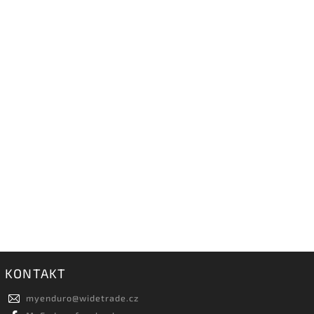
KONTAKT
myenduro
@
widetrade.cz