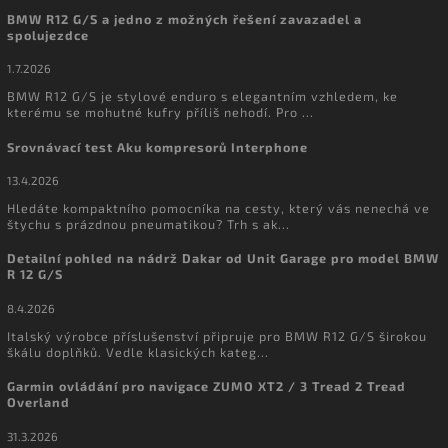
BMW R12 G/S a jedno z možných řešení zavazadel a
spolujezdce
1.7.2026
BMW R12 G/S je stylové enduro s elegantním vzhledem, ke
kterému se mohutné kufry příliš nehodí. Pro ...
Srovnávací test Aku kompresorů Interphone
13.4.2026
Hledáte kompaktního pomocníka na cesty, který vás nenechá ve
štychu s prázdnou pneumatikou? Trh s ak...
Detailní pohled na nádrž Dakar od Unit Garage pro model BMW
R 12 G/S
8.4.2026
Italský výrobce příslušenství připruje pro BMW R12 G/S širokou
škálu doplňků. Vedle klasických kateg...
Garmin ovládání pro navigace ZUMO XT2 / 3 Tread 2 Tread
Overland
31.3.2026