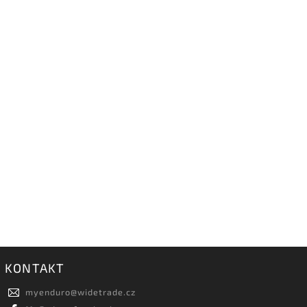
KONTAKT
myenduro
@
widetrade.cz