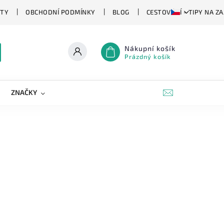
TY
OBCHODNÍ PODMÍNKY
BLOG
CESTOVÁNÍ - TIPY NA Z
Nákupní košík
Prázdný košík
ZNAČKY