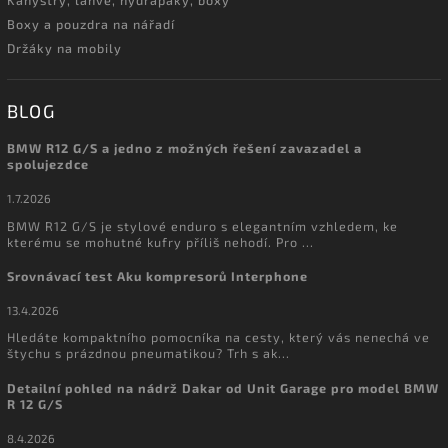
Boxy a pouzdra na nářadí
Držáky na mobily
BLOG
BMW R12 G/S a jedno z možných řešení zavazadel a
spolujezdce
1.7.2026
BMW R12 G/S je stylové enduro s elegantním vzhledem, ke
kterému se mohutné kufry příliš nehodí. Pro ...
Srovnávací test Aku kompresorů Interphone
13.4.2026
Hledáte kompaktního pomocníka na cesty, který vás nenechá ve
štychu s prázdnou pneumatikou? Trh s ak...
Detailní pohled na nádrž Dakar od Unit Garage pro model BMW
R 12 G/S
8.4.2026