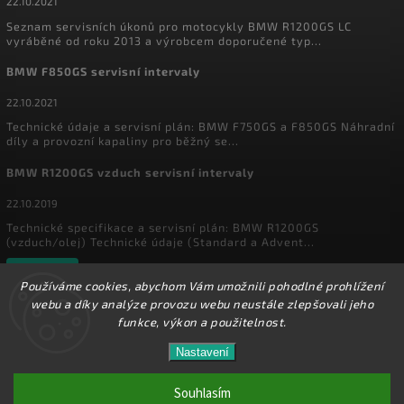
22.10.2021
Seznam servisních úkonů pro motocykly BMW R1200GS LC
vyráběné od roku 2013 a výrobcem doporučené typ...
BMW F850GS servisní intervaly
22.10.2021
Technické údaje a servisní plán: BMW F750GS a F850GS Náhradní
díly a provozní kapaliny pro běžný se...
BMW R1200GS vzduch servisní intervaly
22.10.2019
Technické specifikace a servisní plán: BMW R1200GS
(vzduch/olej) Technické údaje (Standard a Advent...
Archiv
Používáme cookies, abychom Vám umožnili pohodlné prohlížení
webu a díky analýze provozu webu neustále zlepšovali jeho
funkce, výkon a použitelnost.
Copyright 2026
MyEnduro
. Všechna práva vyhrazena.
Ve dnech 1.8. - 16.8. 2026 máme zavřeno. Eshop
Nastavení
Upravit nastavení cookies
zůstává v provozu, objednávky budeme zpracovávat
17.8.2026. Děkujeme za pochopení.
Souhlasím