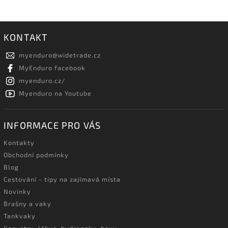
KONTAKT
myenduro
@
widetrade.cz
MyEnduro facebook
myenduro.cz/
Myenduro na Youtube
INFORMACE PRO VÁS
Kontakty
Obchodní podmínky
Blog
Cestování - tipy na zajímavá místa
Novinky
Brašny a vaky
Tankvaky
Kanystry, láhve, hydrapaky, boxy