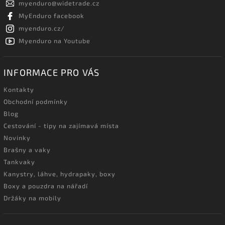
myenduro
@
widetrade.cz
MyEnduro facebook
myenduro.cz/
Myenduro na Youtube
INFORMACE PRO VÁS
Kontakty
Obchodní podmínky
Blog
Cestování - tipy na zajímavá místa
Novinky
Brašny a vaky
Tankvaky
Kanystry, láhve, hydrapaky, boxy
Boxy a pouzdra na nářadí
Držáky na mobily