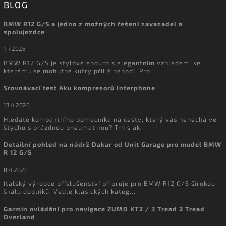
BLOG
BMW R12 G/S a jedno z možných řešení zavazadel a
spolujezdce
1.7.2026
BMW R12 G/S je stylové enduro s elegantním vzhledem, ke
kterému se mohutné kufry příliš nehodí. Pro ...
Srovnávací test Aku kompresorů Interphone
13.4.2026
Hledáte kompaktního pomocníka na cesty, který vás nenechá ve
štychu s prázdnou pneumatikou? Trh s ak...
Detailní pohled na nádrž Dakar od Unit Garage pro model BMW
R 12 G/S
8.4.2026
Italský výrobce příslušenství připruje pro BMW R12 G/S širokou
škálu doplňků. Vedle klasických kateg...
Garmin ovládání pro navigace ZUMO XT2 / 3 Tread 2 Tread
Overland