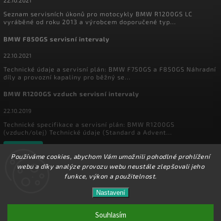
22.10.2021
Seznam servisních úkonů pro motocykly BMW R1200GS LC
vyráběné od roku 2013 a výrobcem doporučené typ...
BMW F850GS servisní intervaly
22.10.2021
Technické údaje a servisní plán: BMW F750GS a F850GS Náhradní
díly a provozní kapaliny pro běžný se...
BMW R1200GS vzduch servisní intervaly
22.10.2019
Technické specifikace a servisní plán: BMW R1200GS
(vzduch/olej) Technické údaje (Standard a Advent...
Archiv
Používáme cookies, abychom Vám umožnili pohodlné prohlížení
webu a díky analýze provozu webu neustále zlepšovali jeho
funkce, výkon a použitelnost.
Copyright 2026
MyEnduro
. Všechna práva vyhrazena.
Ve dnech 1.8. - 16.8. 2026 máme zavřeno. Eshop
Nastavení
Upravit nastavení cookies
zůstává v provozu, objednávky budeme zpracovávat
17.8.2026. Děkujeme za pochopení.
Souhlasím