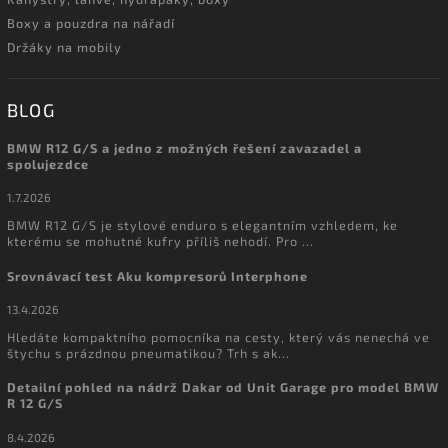
Boxy a pouzdra na nářadí
Držáky na mobily
BLOG
BMW R12 G/S a jedno z možných řešení zavazadel a
spolujezdce
1.7.2026
BMW R12 G/S je stylové enduro s elegantním vzhledem, ke
kterému se mohutné kufry příliš nehodí. Pro ...
Srovnávací test Aku kompresorů Interphone
13.4.2026
Hledáte kompaktního pomocníka na cesty, který vás nenechá ve
štychu s prázdnou pneumatikou? Trh s ak...
Detailní pohled na nádrž Dakar od Unit Garage pro model BMW
R 12 G/S
8.4.2026