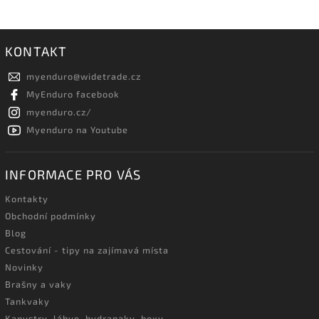
KONTAKT
myenduro
@
widetrade.cz
MyEnduro facebook
myenduro.cz/
Myenduro na Youtube
INFORMACE PRO VÁS
Kontakty
Obchodní podmínky
Blog
Cestování - tipy na zajímavá místa
Novinky
Brašny a vaky
Tankvaky
Kanystry, láhve, hydrapaky, boxy