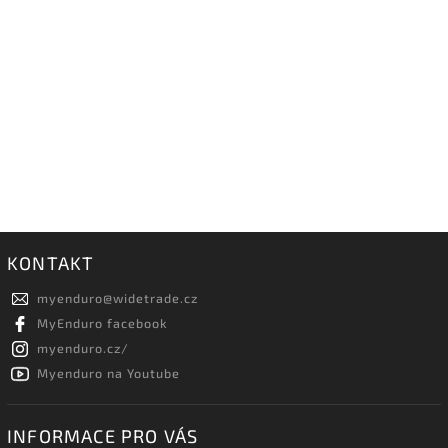
KONTAKT
myenduro
@
widetrade.cz
MyEnduro facebook
myenduro.cz/
Myenduro na Youtube
INFORMACE PRO VÁS