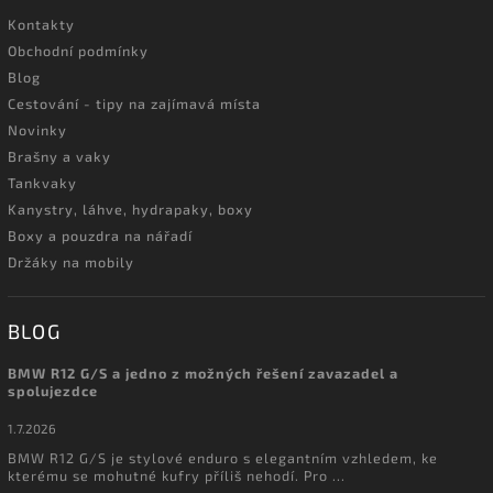
Kontakty
Obchodní podmínky
Blog
Cestování - tipy na zajímavá místa
Novinky
Brašny a vaky
Tankvaky
Kanystry, láhve, hydrapaky, boxy
Boxy a pouzdra na nářadí
Držáky na mobily
BLOG
BMW R12 G/S a jedno z možných řešení zavazadel a
spolujezdce
1.7.2026
BMW R12 G/S je stylové enduro s elegantním vzhledem, ke
kterému se mohutné kufry příliš nehodí. Pro ...