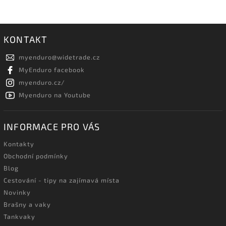
KONTAKT
myenduro
@
widetrade.cz
MyEnduro facebook
myenduro.cz/
Myenduro na Youtube
INFORMACE PRO VÁS
Kontakty
Obchodní podmínky
Blog
Cestování - tipy na zajímavá místa
Novinky
Brašny a vaky
Tankvaky