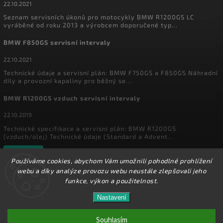
22.10.2021
Seznam servisních úkonů pro motocykly BMW R1200GS LC
vyráběné od roku 2013 a výrobcem doporučené typ...
BMW F850GS servisní intervaly
22.10.2021
Technické údaje a servisní plán: BMW F750GS a F850GS Náhradní
díly a provozní kapaliny pro běžný se...
BMW R1200GS vzduch servisní intervaly
22.10.2019
Technické specifikace a servisní plán: BMW R1200GS
(vzduch/olej) Technické údaje (Standard a Advent...
Archiv
Používáme cookies, abychom Vám umožnili pohodlné prohlížení
webu a díky analýze provozu webu neustále zlepšovali jeho
funkce, výkon a použitelnost.
Copyright 2026
MyEnduro
. Všechna práva vyhrazena.
Ve dnech 1.8. - 16.8. 2026 máme zavřeno. Eshop
Nastavení
Upravit nastavení cookies
zůstává v provozu, objednávky budeme zpracovávat
17.8.2026. Děkujeme za pochopení.
Souhlasím