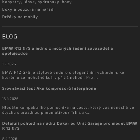
Kanystry, láhve, hydrapaky, boxy
Boxy a pouzdra na nářadí
Držáky na mobily
BLOG
BMW R12 G/S a jedno z možných řešení zavazadel a
spolujezdce
1.7.2026
BMW R12 G/S je stylové enduro s elegantním vzhledem, ke
kterému se mohutné kufry příliš nehodí. Pro ...
Srovnávací test Aku kompresorů Interphone
13.4.2026
Hledáte kompaktního pomocníka na cesty, který vás nenechá ve
štychu s prázdnou pneumatikou? Trh s ak...
Detailní pohled na nádrž Dakar od Unit Garage pro model BMW
R 12 G/S
8.4.2026