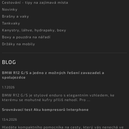
Cestování - tipy na zajímavá místa
Novinky
Brašny a vaky
Tankvaky
Kanystry, láhve, hydrapaky, boxy
Boxy a pouzdra na nářadí
Držáky na mobily
BLOG
BMW R12 G/S a jedno z možných řešení zavazadel a
spolujezdce
1.7.2026
BMW R12 G/S je stylové enduro s elegantním vzhledem, ke
kterému se mohutné kufry příliš nehodí. Pro ...
Srovnávací test Aku kompresorů Interphone
13.4.2026
Hledáte kompaktního pomocníka na cesty, který vás nenechá ve