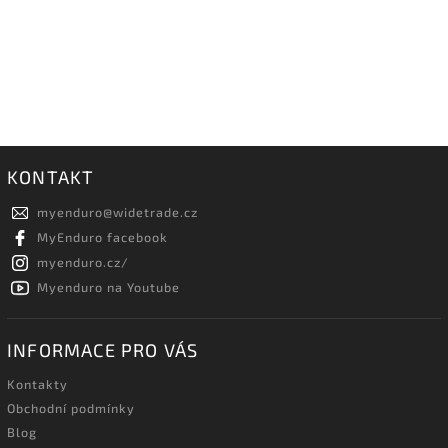
KONTAKT
myenduro
@
widetrade.cz
MyEnduro facebook
myenduro.cz/
Myenduro na Youtube
INFORMACE PRO VÁS
Kontakty
Obchodní podmínky
Blog