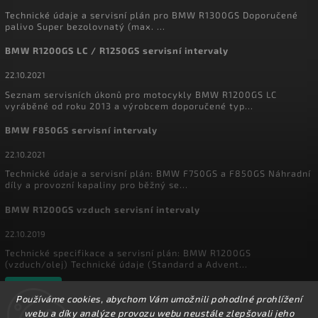
Technické údaje a servisní plán pro BMW R1300GS Doporučené
palivo Super bezolovnatý (max. ...
BMW R1200GS LC / R1250GS servisní intervaly
22.10.2021
Seznam servisních úkonů pro motocykly BMW R1200GS LC
vyráběné od roku 2013 a výrobcem doporučené typ...
BMW F850GS servisní intervaly
22.10.2021
Technické údaje a servisní plán: BMW F750GS a F850GS Náhradní
díly a provozní kapaliny pro běžný se...
BMW R1200GS vzduch servisní intervaly
22.10.2019
Technické specifikace a servisní plán: BMW R1200GS
(vzduch/olej) Technické údaje (Standard a Advent...
Archiv
Používáme cookies, abychom Vám umožnili pohodlné prohlížení
webu a díky analýze provozu webu neustále zlepšovali jeho