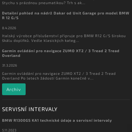
štychu s prázdnou pneumatikou? Trh s ak...
Detailní pohled na nádrž Dakar od Unit Garage pro model BMW
R 12 G/S
8.4.2026
Italský výrobce příslušenství připruje pro BMW R12 G/S širokou
škálu doplňků. Vedle klasických kateg...
Garmin ovládání pro navigace ZUMO XT2 / 3 Tread 2 Tread
Overland
31.3.2026
Garmin ovládání pro navigace ZUMO XT2 / 3 Tread 2 Tread
Overland Po letech žádostí Garmin konečně v...
Archiv
SERVISNÍ INTERVALY
BMW R1300GS KA1 technické údaje a servisní intervaly
5.11.2023