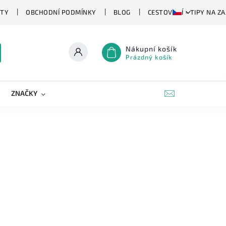
TY
OBCHODNÍ PODMÍNKY
BLOG
CESTOVÁNÍ - TIPY NA Z
Nákupní košík
Prázdný košík
ZNAČKY