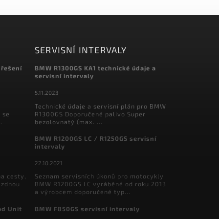
SERVISNÍ INTERVALY
 řešení
BMW R1300GS KA1 technické údaje a
servisní intervaly
5.11.2023
Technické údaje a servisní plán pro BMW
 se
R1300GS Doporučené palivo Super
.
bezolovnatý (max. ...
BMW R1200GS LC / R1250GS servisní
intervaly
22.10.2021
a cesty,
Seznam servisních úkonů pro motocykly
ázdnou
BMW R1200GS LC vyráběné od roku 2013
a výrobcem doporučené typ...
od Unit
BMW F850GS servisní intervaly