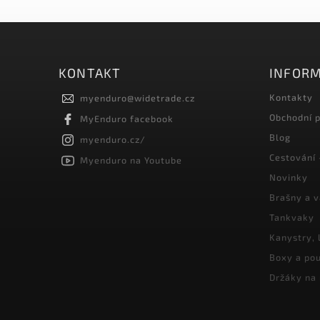
KONTAKT
INFORM
Kontakty
myenduro
@
widetrade.cz
Obchodní 
MyEnduro facebook
Blog
myenduro.cz/
Cestování 
Myenduro na Youtube
Novinky
Brašny a 
Tankvaky
Kanystry, 
Boxy a pou
Držáky na