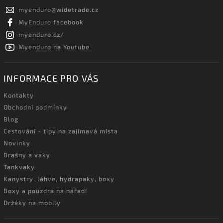
myenduro
@
widetrade.cz
MyEnduro facebook
myenduro.cz/
Myenduro na Youtube
INFORMACE PRO VÁS
Kontakty
Obchodní podmínky
Blog
Cestování - tipy na zajímavá místa
Novinky
Brašny a vaky
Tankvaky
Kanystry, láhve, hydrapaky, boxy
Boxy a pouzdra na nářadí
Držáky na mobily