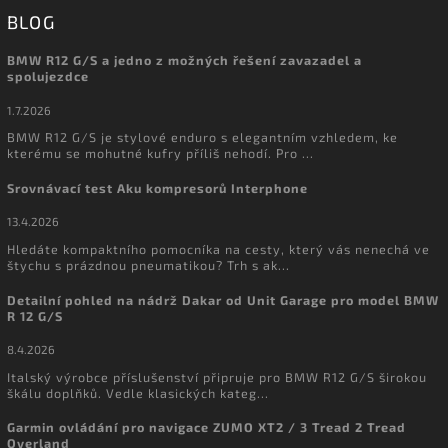
BLOG
BMW R12 G/S a jedno z možných řešení zavazadel a
spolujezdce
1.7.2026
BMW R12 G/S je stylové enduro s elegantním vzhledem, ke
kterému se mohutné kufry příliš nehodí. Pro ...
Srovnávací test Aku kompresorů Interphone
13.4.2026
Hledáte kompaktního pomocníka na cesty, který vás nenechá ve
štychu s prázdnou pneumatikou? Trh s ak...
Detailní pohled na nádrž Dakar od Unit Garage pro model BMW
R 12 G/S
8.4.2026
Italský výrobce příslušenství připruje pro BMW R12 G/S širokou
škálu doplňků. Vedle klasických kateg...
Garmin ovládání pro navigace ZUMO XT2 / 3 Tread 2 Tread
Overland