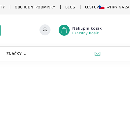
TY
OBCHODNÍ PODMÍNKY
BLOG
CESTOVÁNÍ - TIPY NA Z
Nákupní košík
Prázdný košík
ZNAČKY