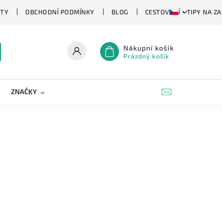
TY
OBCHODNÍ PODMÍNKY
BLOG
CESTOVÁNÍ - TIPY NA Z
Nákupní košík
Prázdný košík
ZNAČKY