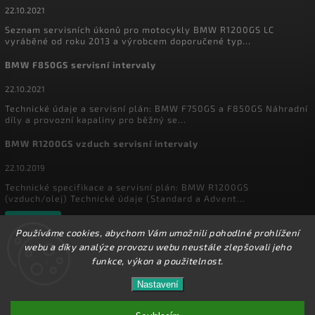
22.10.2021
Seznam servisních úkonů pro motocykly BMW R1200GS LC
vyráběné od roku 2013 a výrobcem doporučené typ...
BMW F850GS servisní intervaly
22.10.2021
Technické údaje a servisní plán: BMW F750GS a F850GS Náhradní
díly a provozní kapaliny pro běžný se...
BMW R1200GS vzduch servisní intervaly
22.10.2019
Technické specifikace a servisní plán: BMW R1200GS
(vzduch/olej) Technické údaje (Standard a Advent...
Archiv
Používáme cookies, abychom Vám umožnili pohodlné prohlížení
webu a díky analýze provozu webu neustále zlepšovali jeho
funkce, výkon a použitelnost.
Copyright 2026
MyEnduro
. Všechna práva vyhrazena.
Ve dnech 1.8. - 16.8. 2026 máme zavřeno. Eshop
Nastavení
Upravit nastavení cookies
zůstává v provozu, objednávky budeme zpracovávat
17.8.2026. Děkujeme za pochopení.