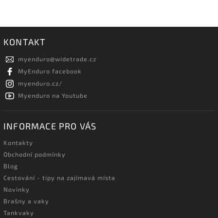
KONTAKT
myenduro
@
widetrade.cz
MyEnduro facebook
myenduro.cz/
Myenduro na Youtube
INFORMACE PRO VÁS
Kontakty
Obchodní podmínky
Blog
Cestování - tipy na zajímavá místa
Novinky
Brašny a vaky
Tankvaky