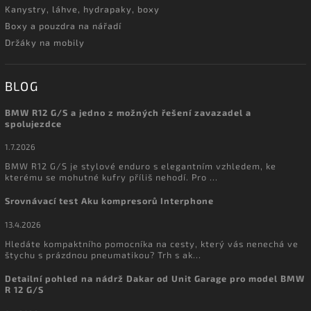
Kanystry, láhve, hydrapaky, boxy
Boxy a pouzdra na nářadí
Držáky na mobily
BLOG
BMW R12 G/S a jedno z možných řešení zavazadel a
spolujezdce
1.7.2026
BMW R12 G/S je stylové enduro s elegantním vzhledem, ke
kterému se mohutné kufry příliš nehodí. Pro ...
Srovnávací test Aku kompresorů Interphone
13.4.2026
Hledáte kompaktního pomocníka na cesty, který vás nenechá ve
štychu s prázdnou pneumatikou? Trh s ak...
Detailní pohled na nádrž Dakar od Unit Garage pro model BMW
R 12 G/S