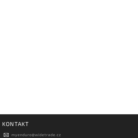
KONTAKT
myenduro
@
widetrade.cz