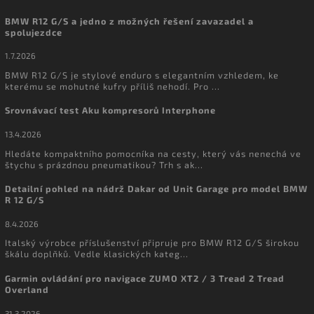
BMW R12 G/S a jedno z možných řešení zavazadel a
spolujezdce
1.7.2026
BMW R12 G/S je stylové enduro s elegantním vzhledem, ke
kterému se mohutné kufry příliš nehodí. Pro ...
Srovnávací test Aku kompresorů Interphone
13.4.2026
Hledáte kompaktního pomocníka na cesty, který vás nenechá ve
štychu s prázdnou pneumatikou? Trh s ak...
Detailní pohled na nádrž Dakar od Unit Garage pro model BMW
R 12 G/S
8.4.2026
Italský výrobce příslušenství připruje pro BMW R12 G/S širokou
škálu doplňků. Vedle klasických kateg...
Garmin ovládání pro navigace ZUMO XT2 / 3 Tread 2 Tread
Overland
31.3.2026