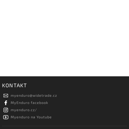
KONTAKT
myenduro
@
widetrade.cz
MyEnduro facebook
myenduro.cz/
Myenduro na Youtube