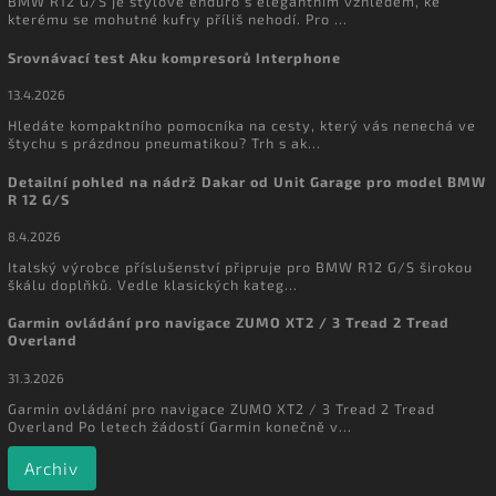
BMW R12 G/S je stylové enduro s elegantním vzhledem, ke
kterému se mohutné kufry příliš nehodí. Pro ...
Srovnávací test Aku kompresorů Interphone
13.4.2026
Hledáte kompaktního pomocníka na cesty, který vás nenechá ve
štychu s prázdnou pneumatikou? Trh s ak...
Detailní pohled na nádrž Dakar od Unit Garage pro model BMW
R 12 G/S
8.4.2026
Italský výrobce příslušenství připruje pro BMW R12 G/S širokou
škálu doplňků. Vedle klasických kateg...
Garmin ovládání pro navigace ZUMO XT2 / 3 Tread 2 Tread
Overland
31.3.2026
Garmin ovládání pro navigace ZUMO XT2 / 3 Tread 2 Tread
Overland Po letech žádostí Garmin konečně v...
Archiv