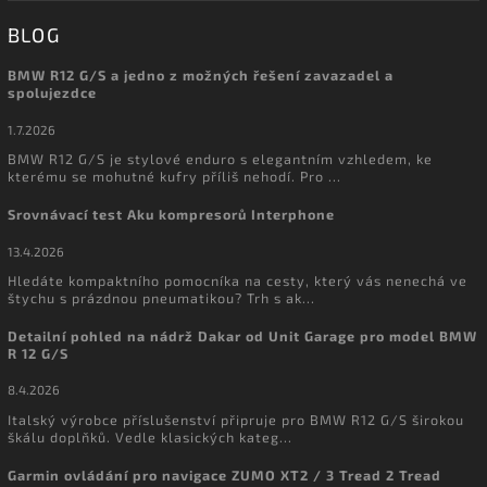
BLOG
BMW R12 G/S a jedno z možných řešení zavazadel a
spolujezdce
1.7.2026
BMW R12 G/S je stylové enduro s elegantním vzhledem, ke
kterému se mohutné kufry příliš nehodí. Pro ...
Srovnávací test Aku kompresorů Interphone
13.4.2026
Hledáte kompaktního pomocníka na cesty, který vás nenechá ve
štychu s prázdnou pneumatikou? Trh s ak...
Detailní pohled na nádrž Dakar od Unit Garage pro model BMW
R 12 G/S
8.4.2026
Italský výrobce příslušenství připruje pro BMW R12 G/S širokou
škálu doplňků. Vedle klasických kateg...
Garmin ovládání pro navigace ZUMO XT2 / 3 Tread 2 Tread