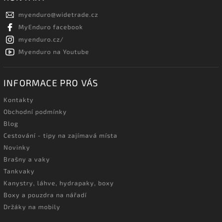
myenduro
@
widetrade.cz
MyEnduro facebook
myenduro.cz/
Myenduro na Youtube
INFORMACE PRO VÁS
Kontakty
Obchodní podmínky
Blog
Cestování - tipy na zajímavá místa
Novinky
Brašny a vaky
Tankvaky
Kanystry, láhve, hydrapaky, boxy
Boxy a pouzdra na nářadí
Držáky na mobily