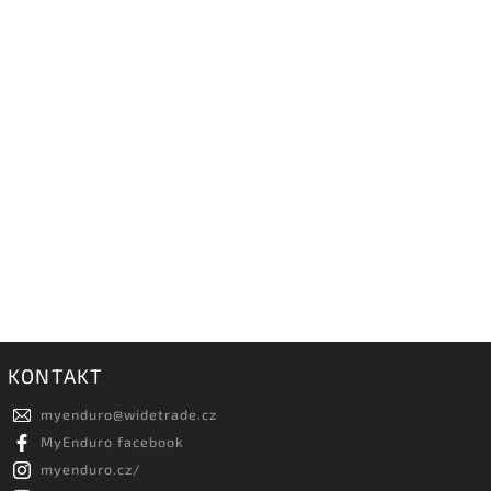
KONTAKT
myenduro
@
widetrade.cz
MyEnduro facebook
myenduro.cz/