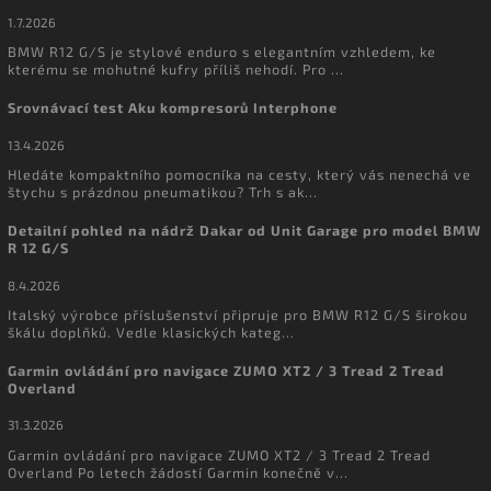
1.7.2026
BMW R12 G/S je stylové enduro s elegantním vzhledem, ke
kterému se mohutné kufry příliš nehodí. Pro ...
Srovnávací test Aku kompresorů Interphone
13.4.2026
Hledáte kompaktního pomocníka na cesty, který vás nenechá ve
štychu s prázdnou pneumatikou? Trh s ak...
Detailní pohled na nádrž Dakar od Unit Garage pro model BMW
R 12 G/S
8.4.2026
Italský výrobce příslušenství připruje pro BMW R12 G/S širokou
škálu doplňků. Vedle klasických kateg...
Garmin ovládání pro navigace ZUMO XT2 / 3 Tread 2 Tread
Overland
31.3.2026
Garmin ovládání pro navigace ZUMO XT2 / 3 Tread 2 Tread
Overland Po letech žádostí Garmin konečně v...