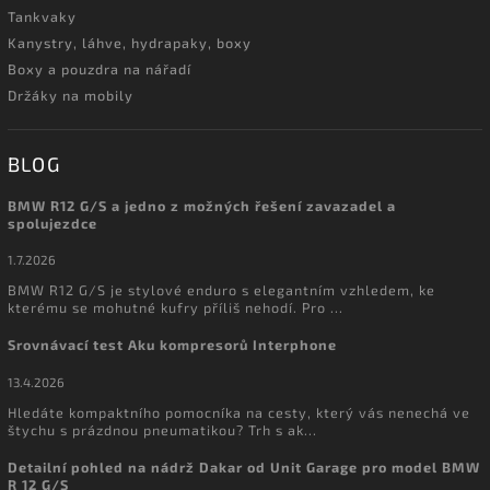
Tankvaky
Kanystry, láhve, hydrapaky, boxy
Boxy a pouzdra na nářadí
Držáky na mobily
BLOG
BMW R12 G/S a jedno z možných řešení zavazadel a
spolujezdce
1.7.2026
BMW R12 G/S je stylové enduro s elegantním vzhledem, ke
kterému se mohutné kufry příliš nehodí. Pro ...
Srovnávací test Aku kompresorů Interphone
13.4.2026
Hledáte kompaktního pomocníka na cesty, který vás nenechá ve
štychu s prázdnou pneumatikou? Trh s ak...
Detailní pohled na nádrž Dakar od Unit Garage pro model BMW
R 12 G/S