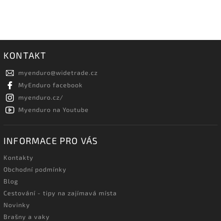
KONTAKT
myenduro
@
widetrade.cz
MyEnduro facebook
myenduro.cz/
Myenduro na Youtube
INFORMACE PRO VÁS
Kontakty
Obchodní podmínky
Blog
Cestování - tipy na zajímavá místa
Novinky
Brašny a vaky