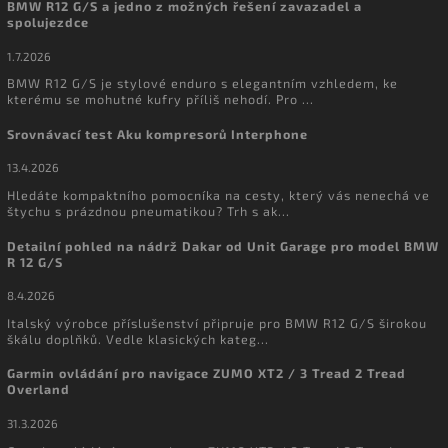
BMW R12 G/S a jedno z možných řešení zavazadel a
spolujezdce
1.7.2026
BMW R12 G/S je stylové enduro s elegantním vzhledem, ke
kterému se mohutné kufry příliš nehodí. Pro ...
Srovnávací test Aku kompresorů Interphone
13.4.2026
Hledáte kompaktního pomocníka na cesty, který vás nenechá ve
štychu s prázdnou pneumatikou? Trh s ak...
Detailní pohled na nádrž Dakar od Unit Garage pro model BMW
R 12 G/S
8.4.2026
Italský výrobce příslušenství připruje pro BMW R12 G/S širokou
škálu doplňků. Vedle klasických kateg...
Garmin ovládání pro navigace ZUMO XT2 / 3 Tread 2 Tread
Overland
31.3.2026