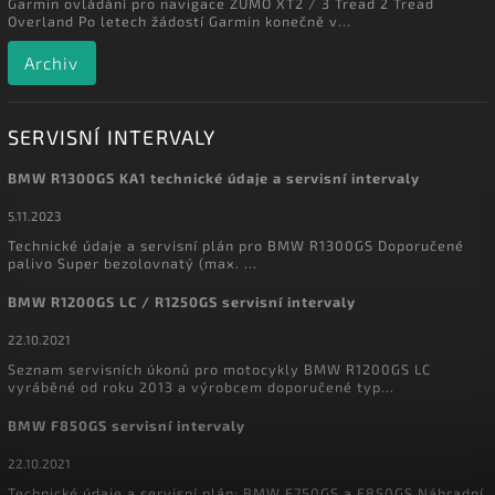
Garmin ovládání pro navigace ZUMO XT2 / 3 Tread 2 Tread
Overland Po letech žádostí Garmin konečně v...
Archiv
SERVISNÍ INTERVALY
BMW R1300GS KA1 technické údaje a servisní intervaly
5.11.2023
Technické údaje a servisní plán pro BMW R1300GS Doporučené
palivo Super bezolovnatý (max. ...
BMW R1200GS LC / R1250GS servisní intervaly
22.10.2021
Seznam servisních úkonů pro motocykly BMW R1200GS LC
vyráběné od roku 2013 a výrobcem doporučené typ...
BMW F850GS servisní intervaly
22.10.2021
Technické údaje a servisní plán: BMW F750GS a F850GS Náhradní