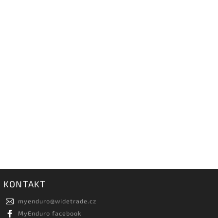
KONTAKT
myenduro
@
widetrade.cz
MyEnduro facebook