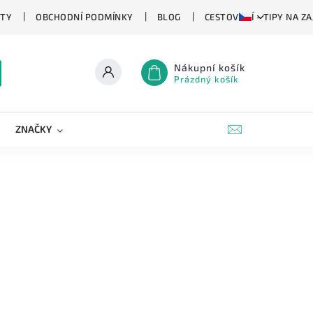
TY
OBCHODNÍ PODMÍNKY
BLOG
CESTOVÁNÍ - TIPY NA Z
Nákupní košík
Prázdný košík
ZNAČKY