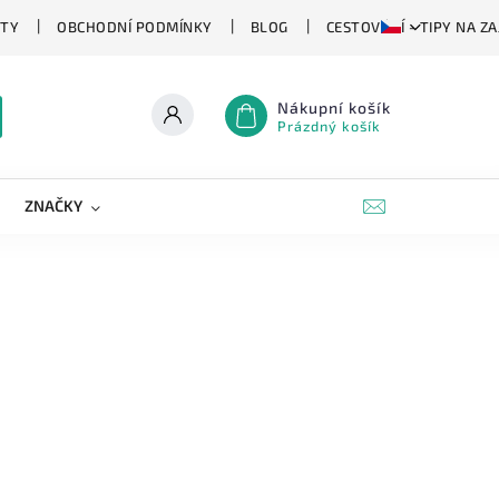
TY
OBCHODNÍ PODMÍNKY
BLOG
CESTOVÁNÍ - TIPY NA Z
Nákupní košík
Prázdný košík
ZNAČKY