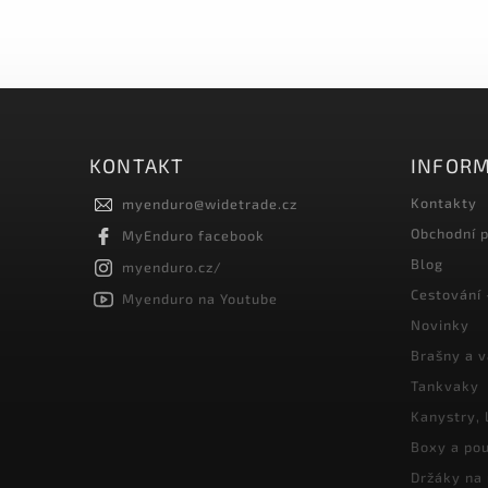
KONTAKT
INFORM
Kontakty
myenduro
@
widetrade.cz
Obchodní 
MyEnduro facebook
Blog
myenduro.cz/
Cestování 
Myenduro na Youtube
Novinky
Brašny a 
Tankvaky
Kanystry, 
Boxy a pou
Držáky na