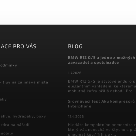
ACE PRO VÁS
BLOG
BMW R12 G/S a jedno z možných
zavazadel a spolujezdce
podmínky
1.7.2026
BMW R12 G/S je stylové enduro s
- tipy na zajímavá místa
elegantním vzhledem, ke kterému
mohutné kufry příliš nehodí. Pro ..
vaky
Srovnávací test Aku kompresorů
Interphone
láhve, hydrapaky, boxy
13.4.2026
zdra na nářadí
Hledáte kompaktního pomocníka n
který vás nenechá ve štychu s pr
 mobily
pneumatikou? Trh s ak...