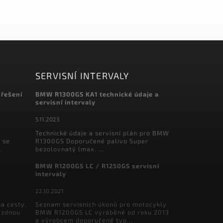
SERVISNÍ INTERVALY
 řešení
BMW R1300GS KA1 technické údaje a
servisní intervaly
5.11.2023
Technické údaje a servisní plán pro BMW
 se
R1300GS Doporučené palivo Super
.
bezolovnatý (max. ...
BMW R1200GS LC / R1250GS servisní
intervaly
22.10.2021
a cesty,
Seznam servisních úkonů pro motocykly
ázdnou
BMW R1200GS LC vyráběné od roku 2013
a výrobcem doporučené typ...