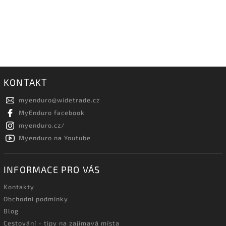
KONTAKT
myenduro
@
widetrade.cz
MyEnduro facebook
myenduro.cz/
Myenduro na Youtube
INFORMACE PRO VÁS
Kontakty
Obchodní podmínky
Blog
Cestování - tipy na zajímavá místa