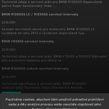
Technické údaje a servisní plán pro BMW R1300GS Doporučené
palivo Super bezolovnatý (max. ...
BMW R1200GS LC / R1250GS servisní intervaly
22.10.2021
Seznam servisních úkonů pro motocykly BMW R1200GS LC
vyráběné od roku 2013 a výrobcem doporučené typ...
BMW F850GS servisní intervaly
22.10.2021
Technické údaje a servisní plán: BMW F750GS a F850GS Náhradní
díly a provozní kapaliny pro běžný se...
BMW R1200GS vzduch servisní intervaly
22.10.2019
Technické specifikace a servisní plán: BMW R1200GS
(vzduch/olej) Technické údaje (Standard a Advent...
Archiv
Používáme cookies, abychom Vám umožnili pohodlné prohlížení
webu a díky analýze provozu webu neustále zlepšovali jeho