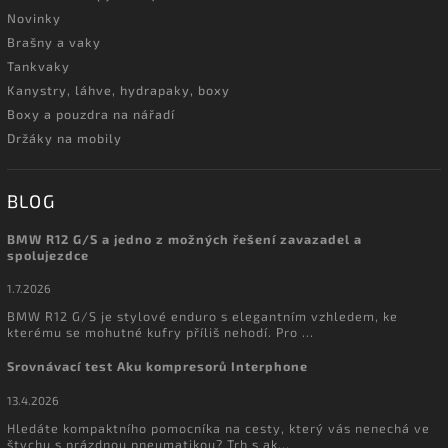
Novinky
Brašny a vaky
Tankvaky
Kanystry, láhve, hydrapaky, boxy
Boxy a pouzdra na nářadí
Držáky na mobily
BLOG
BMW R12 G/S a jedno z možných řešení zavazadel a
spolujezdce
1.7.2026
BMW R12 G/S je stylové enduro s elegantním vzhledem, ke
kterému se mohutné kufry příliš nehodí. Pro ...
Srovnávací test Aku kompresorů Interphone
13.4.2026
Hledáte kompaktního pomocníka na cesty, který vás nenechá ve
štychu s prázdnou pneumatikou? Trh s ak...