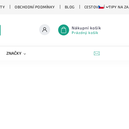
TY
OBCHODNÍ PODMÍNKY
BLOG
CESTOVÁNÍ - TIPY NA Z
Nákupní košík
Prázdný košík
ZNAČKY