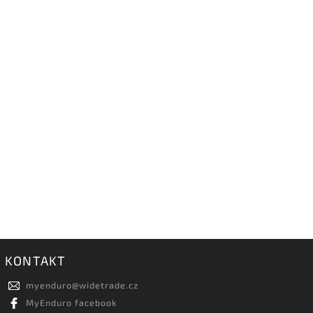
KONTAKT
myenduro
@
widetrade.cz
MyEnduro facebook