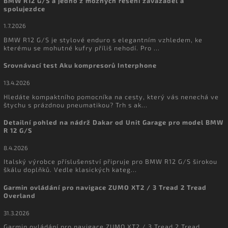
BMW R12 G/S a jedno z možných řešení zavazadel a
spolujezdce
1.7.2026
BMW R12 G/S je stylové enduro s elegantním vzhledem, ke
kterému se mohutné kufry příliš nehodí. Pro ...
Srovnávací test Aku kompresorů Interphone
13.4.2026
Hledáte kompaktního pomocníka na cesty, který vás nenechá ve
štychu s prázdnou pneumatikou? Trh s ak...
Detailní pohled na nádrž Dakar od Unit Garage pro model BMW
R 12 G/S
8.4.2026
Italský výrobce příslušenství připruje pro BMW R12 G/S širokou
škálu doplňků. Vedle klasických kateg...
Garmin ovládání pro navigace ZUMO XT2 / 3 Tread 2 Tread
Overland
31.3.2026
Garmin ovládání pro navigace ZUMO XT2 / 3 Tread 2 Tread