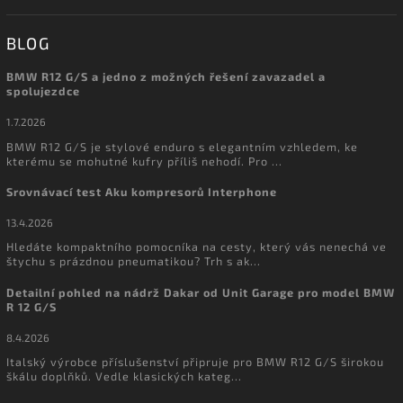
BLOG
BMW R12 G/S a jedno z možných řešení zavazadel a
spolujezdce
1.7.2026
BMW R12 G/S je stylové enduro s elegantním vzhledem, ke
kterému se mohutné kufry příliš nehodí. Pro ...
Srovnávací test Aku kompresorů Interphone
13.4.2026
Hledáte kompaktního pomocníka na cesty, který vás nenechá ve
štychu s prázdnou pneumatikou? Trh s ak...
Detailní pohled na nádrž Dakar od Unit Garage pro model BMW
R 12 G/S
8.4.2026
Italský výrobce příslušenství připruje pro BMW R12 G/S širokou
škálu doplňků. Vedle klasických kateg...