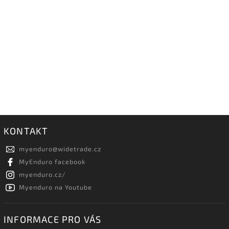
KONTAKT
myenduro
@
widetrade.cz
MyEnduro facebook
myenduro.cz/
Myenduro na Youtube
INFORMACE PRO VÁS