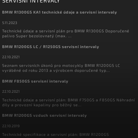
SERVISNÍ INTERVALY
BMW R1300GS KA1 technické údaje a servisní intervaly
5.11.2023
Technické údaje a servisní plán pro BMW R1300GS Doporučené
palivo Super bezolovnatý (max. ...
BMW R1200GS LC / R1250GS servisní intervaly
22.10.2021
Seznam servisních úkonů pro motocykly BMW R1200GS LC
vyráběné od roku 2013 a výrobcem doporučené typ...
BMW F850GS servisní intervaly
22.10.2021
Technické údaje a servisní plán: BMW F750GS a F850GS Náhradní
díly a provozní kapaliny pro běžný se...
BMW R1200GS vzduch servisní intervaly
22.10.2019
Technické specifikace a servisní plán: BMW R1200GS