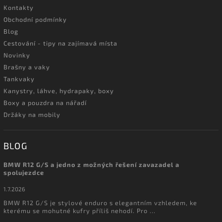
Kontakty
Obchodní podmínky
Blog
Cestování - tipy na zajímavá místa
Novinky
Brašny a vaky
Tankvaky
Kanystry, láhve, hydrapaky, boxy
Boxy a pouzdra na nářadí
Držáky na mobily
BLOG
BMW R12 G/S a jedno z možných řešení zavazadel a
spolujezdce
1.7.2026
BMW R12 G/S je stylové enduro s elegantním vzhledem, ke
kterému se mohutné kufry příliš nehodí. Pro ...