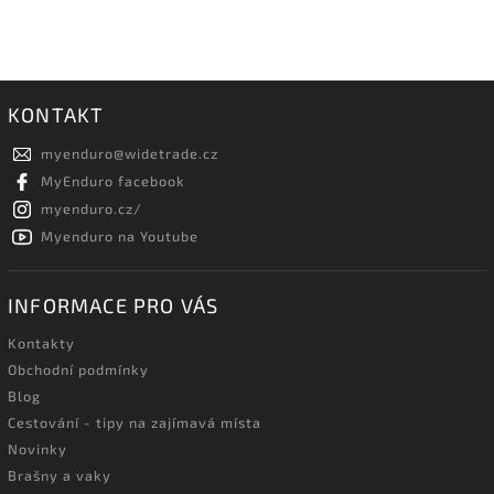
KONTAKT
myenduro
@
widetrade.cz
MyEnduro facebook
myenduro.cz/
Myenduro na Youtube
INFORMACE PRO VÁS
Kontakty
Obchodní podmínky
Blog
Cestování - tipy na zajímavá místa
Novinky
Brašny a vaky