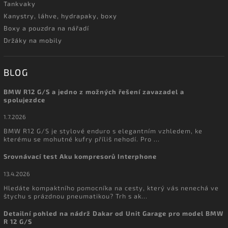
Tankvaky
Kanystry, láhve, hydrapaky, boxy
Boxy a pouzdra na nářadí
Držáky na mobily
BLOG
BMW R12 G/S a jedno z možných řešení zavazadel a
spolujezdce
1.7.2026
BMW R12 G/S je stylové enduro s elegantním vzhledem, ke
kterému se mohutné kufry příliš nehodí. Pro ...
Srovnávací test Aku kompresorů Interphone
13.4.2026
Hledáte kompaktního pomocníka na cesty, který vás nenechá ve
štychu s prázdnou pneumatikou? Trh s ak...
Detailní pohled na nádrž Dakar od Unit Garage pro model BMW
R 12 G/S