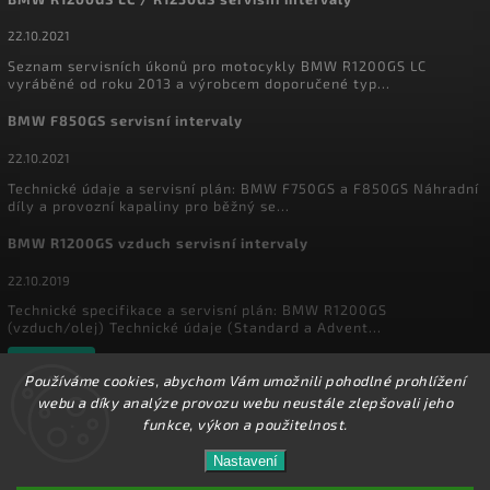
22.10.2021
Seznam servisních úkonů pro motocykly BMW R1200GS LC
vyráběné od roku 2013 a výrobcem doporučené typ...
BMW F850GS servisní intervaly
22.10.2021
Technické údaje a servisní plán: BMW F750GS a F850GS Náhradní
díly a provozní kapaliny pro běžný se...
BMW R1200GS vzduch servisní intervaly
22.10.2019
Technické specifikace a servisní plán: BMW R1200GS
(vzduch/olej) Technické údaje (Standard a Advent...
Archiv
Používáme cookies, abychom Vám umožnili pohodlné prohlížení
webu a díky analýze provozu webu neustále zlepšovali jeho
funkce, výkon a použitelnost.
Copyright 2026
MyEnduro
. Všechna práva vyhrazena.
Ve dnech 1.8. - 16.8. 2026 máme zavřeno. Eshop
Nastavení
Upravit nastavení cookies
zůstává v provozu, objednávky budeme zpracovávat
17.8.2026. Děkujeme za pochopení.