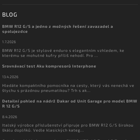
BLOG
BMW R12 G/S a jedno z možných řešení zavazadel a
spolujezdce
1.7.2026
BMW R12 G/S je stylové enduro s elegantním vzhledem, ke
kterému se mohutné kufry příliš nehodí. Pro ...
Srovnávací test Aku kompresorů Interphone
13.4.2026
Hledáte kompaktního pomocníka na cesty, který vás nenechá ve
štychu s prázdnou pneumatikou? Trh s ak...
Detailní pohled na nádrž Dakar od Unit Garage pro model BMW
R 12 G/S
8.4.2026
Italský výrobce příslušenství připruje pro BMW R12 G/S širokou
škálu doplňků. Vedle klasických kateg...