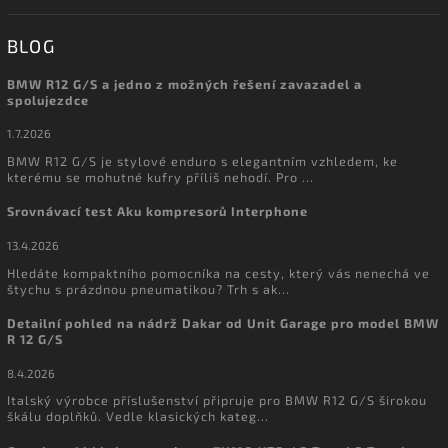
BLOG
BMW R12 G/S a jedno z možných řešení zavazadel a
spolujezdce
1.7.2026
BMW R12 G/S je stylové enduro s elegantním vzhledem, ke
kterému se mohutné kufry příliš nehodí. Pro ...
Srovnávací test Aku kompresorů Interphone
13.4.2026
Hledáte kompaktního pomocníka na cesty, který vás nenechá ve
štychu s prázdnou pneumatikou? Trh s ak...
Detailní pohled na nádrž Dakar od Unit Garage pro model BMW
R 12 G/S
8.4.2026
Italský výrobce příslušenství připruje pro BMW R12 G/S širokou
škálu doplňků. Vedle klasických kateg...