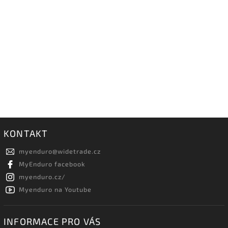
KONTAKT
myenduro
@
widetrade.cz
MyEnduro facebook
myenduro.cz/
Myenduro na Youtube
INFORMACE PRO VÁS