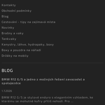
Kontakty
Obchodní podmínky
Blog
Cestování - tipy na zajímavá místa
Novinky
Brašny a vaky
Tankvaky
Kanystry, láhve, hydrapaky, boxy
Boxy a pouzdra na nářadí
Držáky na mobily
BLOG
BMW R12 G/S a jedno z možných řešení zavazadel a
spolujezdce
1.7.2026
BMW R12 G/S je stylové enduro s elegantním vzhledem, ke
kterému se mohutné kufry příliš nehodí. Pro ...