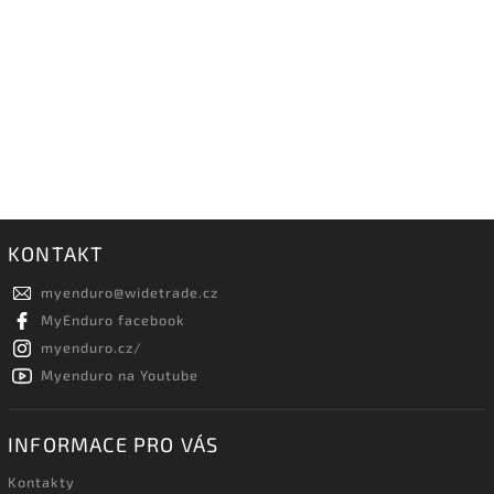
KONTAKT
myenduro
@
widetrade.cz
MyEnduro facebook
myenduro.cz/
Myenduro na Youtube
INFORMACE PRO VÁS
Kontakty