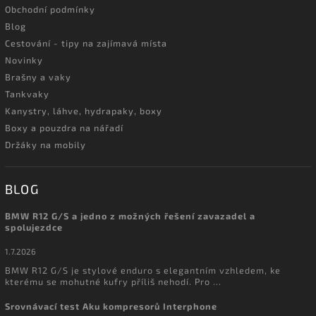
Obchodní podmínky
Blog
Cestování - tipy na zajímavá místa
Novinky
Brašny a vaky
Tankvaky
Kanystry, láhve, hydrapaky, boxy
Boxy a pouzdra na nářadí
Držáky na mobily
BLOG
BMW R12 G/S a jedno z možných řešení zavazadel a
spolujezdce
1.7.2026
BMW R12 G/S je stylové enduro s elegantním vzhledem, ke
kterému se mohutné kufry příliš nehodí. Pro ...
Srovnávací test Aku kompresorů Interphone