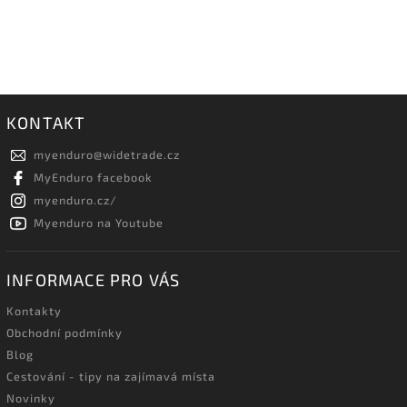
KONTAKT
myenduro
@
widetrade.cz
MyEnduro facebook
myenduro.cz/
Myenduro na Youtube
INFORMACE PRO VÁS
Kontakty
Obchodní podmínky
Blog
Cestování - tipy na zajímavá místa
Novinky