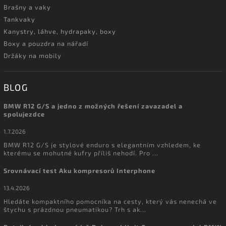
Brašny a vaky
Tankvaky
Kanystry, láhve, hydrapaky, boxy
Boxy a pouzdra na nářadí
Držáky na mobily
BLOG
BMW R12 G/S a jedno z možných řešení zavazadel a
spolujezdce
1.7.2026
BMW R12 G/S je stylové enduro s elegantním vzhledem, ke
kterému se mohutné kufry příliš nehodí. Pro ...
Srovnávací test Aku kompresorů Interphone
13.4.2026
Hledáte kompaktního pomocníka na cesty, který vás nenechá ve
štychu s prázdnou pneumatikou? Trh s ak...