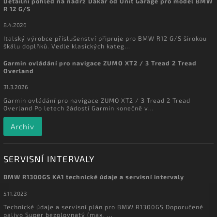
Detailní pohled na nádrž Dakar od Unit Garage pro model BMW
R 12 G/S
8.4.2026
Italský výrobce příslušenství připruje pro BMW R12 G/S širokou
škálu doplňků. Vedle klasických kateg...
Garmin ovládání pro navigace ZUMO XT2 / 3 Tread 2 Tread
Overland
31.3.2026
Garmin ovládání pro navigace ZUMO XT2 / 3 Tread 2 Tread
Overland Po letech žádostí Garmin konečně v...
Archiv
SERVISNÍ INTERVALY
BMW R1300GS KA1 technické údaje a servisní intervaly
5.11.2023
Technické údaje a servisní plán pro BMW R1300GS Doporučené
palivo Super bezolovnatý (max. ...