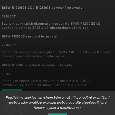
BMW R1200GS LC / R1250GS servisní intervaly
22.10.2021
Seznam servisních úkonů pro motocykly BMW R1200GS LC
vyráběné od roku 2013 a výrobcem doporučené typ...
BMW F850GS servisní intervaly
22.10.2021
Technické údaje a servisní plán: BMW F750GS a F850GS Náhradní
díly a provozní kapaliny pro běžný se...
BMW R1200GS vzduch servisní intervaly
22.10.2019
Technické specifikace a servisní plán: BMW R1200GS
(vzduch/olej) Technické údaje (Standard a Advent...
Archiv
Používáme cookies, abychom Vám umožnili pohodlné prohlížení
webu a díky analýze provozu webu neustále zlepšovali jeho
funkce, výkon a použitelnost.
Copyright 2026
MyEnduro
. Všechna práva vyhrazena.
Ve dnech 1.8. - 16.8. 2026 máme zavřeno. Eshop