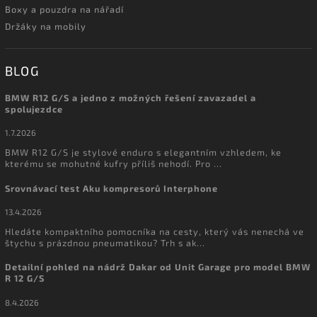
Boxy a pouzdra na nářadí
Držáky na mobily
BLOG
BMW R12 G/S a jedno z možných řešení zavazadel a
spolujezdce
1.7.2026
BMW R12 G/S je stylové enduro s elegantním vzhledem, ke
kterému se mohutné kufry příliš nehodí. Pro ...
Srovnávací test Aku kompresorů Interphone
13.4.2026
Hledáte kompaktního pomocníka na cesty, který vás nenechá ve
štychu s prázdnou pneumatikou? Trh s ak...
Detailní pohled na nádrž Dakar od Unit Garage pro model BMW
R 12 G/S
8.4.2026