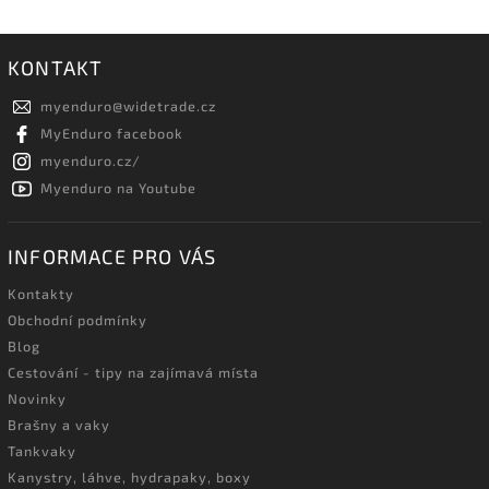
KONTAKT
myenduro
@
widetrade.cz
MyEnduro facebook
myenduro.cz/
Myenduro na Youtube
INFORMACE PRO VÁS
Kontakty
Obchodní podmínky
Blog
Cestování - tipy na zajímavá místa
Novinky
Brašny a vaky
Tankvaky
Kanystry, láhve, hydrapaky, boxy