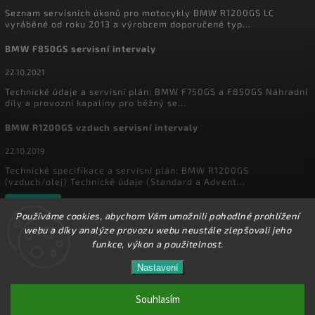
Seznam servisních úkonů pro motocykly BMW R1200GS LC
vyráběné od roku 2013 a výrobcem doporučené typ...
BMW F850GS servisní intervaly
22.10.2021
Technické údaje a servisní plán: BMW F750GS a F850GS Náhradní
díly a provozní kapaliny pro běžný se...
BMW R1200GS vzduch servisní intervaly
22.10.2019
Technické specifikace a servisní plán: BMW R1200GS
(vzduch/olej) Technické údaje (Standard a Advent...
Archiv
Používáme cookies, abychom Vám umožnili pohodlné prohlížení
webu a díky analýze provozu webu neustále zlepšovali jeho
funkce, výkon a použitelnost.
Copyright 2026
MyEnduro
. Všechna práva vyhrazena.
Ve dnech 1.8. - 16.8. 2026 máme zavřeno. Eshop
Nastavení
Upravit nastavení cookies
zůstává v provozu, objednávky budeme zpracovávat
17.8.2026. Děkujeme za pochopení.
Souhlasím