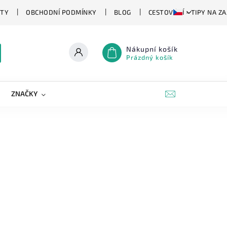
TY
OBCHODNÍ PODMÍNKY
BLOG
CESTOVÁNÍ - TIPY NA Z
Nákupní košík
Prázdný košík
ZNAČKY