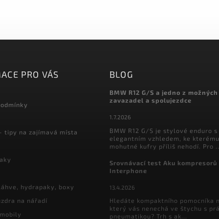
ACE PRO VÁS
BLOG
BMW R12 G/S a jedno z možných
zavazadel a spolujezdce
podmínky
1.7.2026
BMW R12 G/S je stylové enduro s
- tipy na zajímavá místa
elegantním vzhledem, ke kterému
mohutné kufry příliš nehodí. Pro ..
vaky
Srovnávací test Aku kompresorů
Interphone
láhve, hydrapaky, boxy
13.4.2026
zdra na nářadí
Hledáte kompaktního pomocníka n
který vás nenechá ve štychu s pr
 mobily
pneumatikou? Trh s ak...