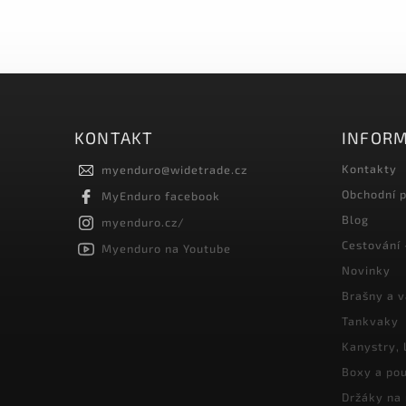
KONTAKT
INFORM
Kontakty
myenduro
@
widetrade.cz
Obchodní 
MyEnduro facebook
Blog
myenduro.cz/
Cestování 
Myenduro na Youtube
Novinky
Brašny a 
Tankvaky
Kanystry, 
Boxy a pou
Držáky na