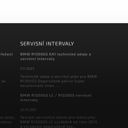
SERVISNÍ INTERVALY
 řešení
BMW R1300GS KA1 technické údaje a
servisní intervaly
5.11.2023
Technické údaje a servisní plán pro BMW
 se
R1300GS Doporučené palivo Super
.
bezolovnatý (max. ...
BMW R1200GS LC / R1250GS servisní
intervaly
22.10.2021
a cesty,
Seznam servisních úkonů pro motocykly
ázdnou
BMW R1200GS LC vyráběné od roku 2013
a výrobcem doporučené typ...