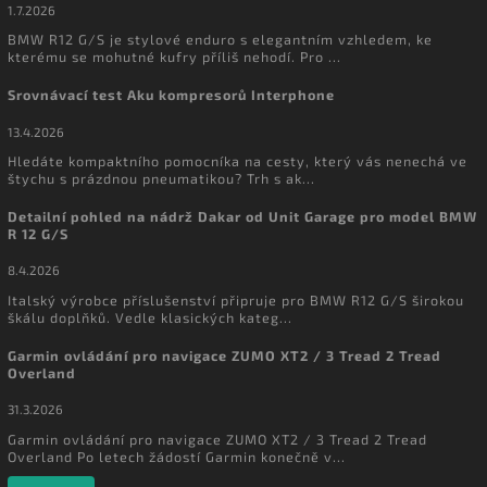
1.7.2026
BMW R12 G/S je stylové enduro s elegantním vzhledem, ke
kterému se mohutné kufry příliš nehodí. Pro ...
Srovnávací test Aku kompresorů Interphone
13.4.2026
Hledáte kompaktního pomocníka na cesty, který vás nenechá ve
štychu s prázdnou pneumatikou? Trh s ak...
Detailní pohled na nádrž Dakar od Unit Garage pro model BMW
R 12 G/S
8.4.2026
Italský výrobce příslušenství připruje pro BMW R12 G/S širokou
škálu doplňků. Vedle klasických kateg...
Garmin ovládání pro navigace ZUMO XT2 / 3 Tread 2 Tread
Overland
31.3.2026
Garmin ovládání pro navigace ZUMO XT2 / 3 Tread 2 Tread
Overland Po letech žádostí Garmin konečně v...