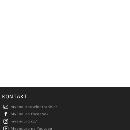
KONTAKT
myenduro
@
widetrade.cz
MyEnduro facebook
myenduro.cz/
Myenduro na Youtube