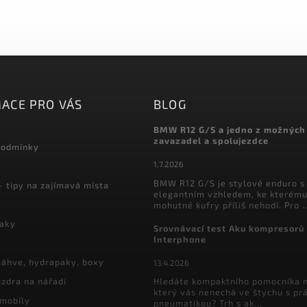
ACE PRO VÁS
BLOG
BMW R12 G/S a jedno z možných
zavazadel a spolujezdce
podmínky
1.7.2026
BMW R12 G/S je stylové enduro s
- tipy na zajímavá místa
elegantním vzhledem, ke kterému
mohutné kufry příliš nehodí. Pro ..
vaky
Srovnávací test Aku kompresorů
Interphone
láhve, hydrapaky, boxy
13.4.2026
zdra na nářadí
Hledáte kompaktního pomocníka n
který vás nenechá ve štychu s pr
 mobily
pneumatikou? Trh s ak...