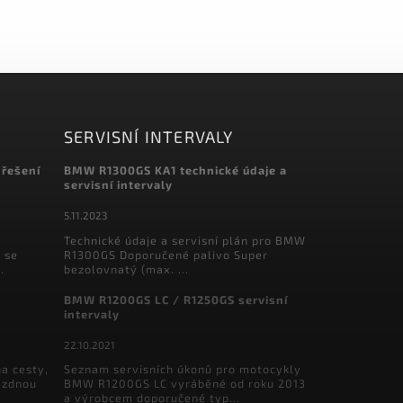
SERVISNÍ INTERVALY
 řešení
BMW R1300GS KA1 technické údaje a
servisní intervaly
5.11.2023
Technické údaje a servisní plán pro BMW
 se
R1300GS Doporučené palivo Super
.
bezolovnatý (max. ...
BMW R1200GS LC / R1250GS servisní
intervaly
22.10.2021
a cesty,
Seznam servisních úkonů pro motocykly
ázdnou
BMW R1200GS LC vyráběné od roku 2013
a výrobcem doporučené typ...