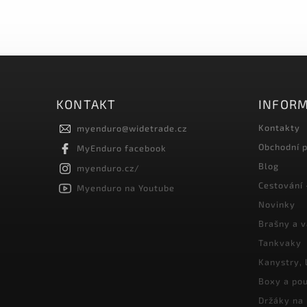
KONTAKT
INFORM
Kontakty
myenduro
@
widetrade.cz
Obchodní 
MyEnduro facebook
Blog
myenduro.cz/
Cestování 
Myenduro na Youtube
Novinky
Brašny a 
Tankvaky
Kanystry, 
Boxy a pou
Držáky na