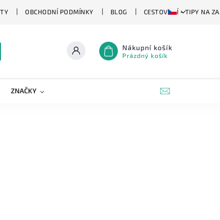
TY
OBCHODNÍ PODMÍNKY
BLOG
CESTOVÁNÍ - TIPY NA Z
Nákupní košík
Prázdný košík
ZNAČKY