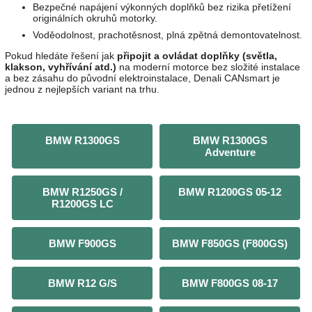
Bezpečné napájení výkonných doplňků bez rizika přetížení
originálních okruhů motorky.
Voděodolnost, prachotěsnost, plná zpětná demontovatelnost.
Pokud hledáte řešení jak
připojit a ovládat doplňky (světla,
klakson, vyhřívání atd.)
na moderní motorce bez složité instalace
a bez zásahu do původní elektroinstalace, Denali CANsmart je
jednou z nejlepších variant na trhu.
BMW R1300GS
BMW R1300GS
Adventure
BMW R1250GS /
BMW R1200GS 05-12
R1200GS LC
BMW F900GS
BMW F850GS (F800GS)
BMW R12 G/S
BMW F800GS 08-17