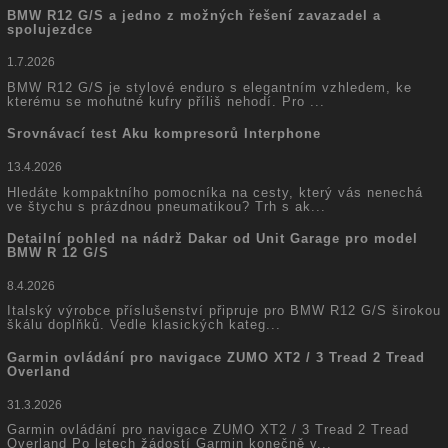
BMW R12 G/S a jedno z možných řešení zavazadel a
spolujezdce
1.7.2026
BMW R12 G/S je stylové enduro s elegantním vzhledem, ke
kterému se mohutné kufry příliš nehodí. Pro ...
Srovnávací test Aku kompresorů Interphone
13.4.2026
Hledáte kompaktního pomocníka na cesty, který vás nenechá
ve štychu s prázdnou pneumatikou? Trh s ak...
Detailní pohled na nádrž Dakar od Unit Garage pro model
BMW R 12 G/S
8.4.2026
Italský výrobce příslušenství připruje pro BMW R12 G/S širokou
škálu doplňků. Vedle klasických kateg...
Garmin ovládání pro navigace ZUMO XT2 / 3 Tread 2 Tread
Overland
31.3.2026
Garmin ovládání pro navigace ZUMO XT2 / 3 Tread 2 Tread
Overland Po letech žádostí Garmin konečně v...