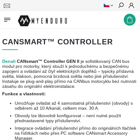
Hledat
CANSMART™ CONTROLLER
Denali
CANsmart™ Controller GEN II
je sofistikovaný CAN bus
modul pro motorky, který slouží k jednoduchému a bezpečnému
zapojení a ovládání až čtyř elektrických doplňků – typicky přídavná
světla, klakson, pomocná brzdová světla nebo jiné příslušenství.
Instaluje se plug-and-play přímo na CANbus motocyklu bez nutnosti
zásahu do originální elektroinstalace.
Funkce a vlastnosti:
Umožňuje ovládat až 4 samostatná příslušenství (obvody) s
odběrem až 10 A/kanál, celkem max. 30 A.
Obvody lze libovolně konfigurovat – není nutné použít
přednastavené typy příslušenství.
Integrace ovládání příslušenství přímo do originálních tlačítek
na řídítkách nebo přes PC software CANsmart Accessory
Manager.