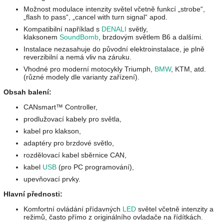
Možnost modulace intenzity světel včetně funkcí „strobe“,
„flash to pass“, „cancel with turn signal“ apod.
Kompatibilní například s
DENALI
světly,
klaksonem
SoundBomb
, brzdovým světlem B6 a dalšími.
Instalace nezasahuje do původní elektroinstalace, je plně
reverzibilní a nemá vliv na záruku.
Vhodné pro moderní motocykly Triumph,
BMW
, KTM, atd.
(různé modely dle varianty zařízení).
Obsah balení:
CANsmart™ Controller,
prodlužovací kabely pro světla,
kabel pro klakson,
adaptéry pro brzdové světlo,
rozdělovací kabel sběrnice CAN,
kabel
USB
(pro PC programování),
upevňovací prvky.
Hlavní přednosti:
Komfortní ovládání přídavných
LED
světel včetně intenzity a
režimů, často přímo z originálního ovladače na řídítkách.