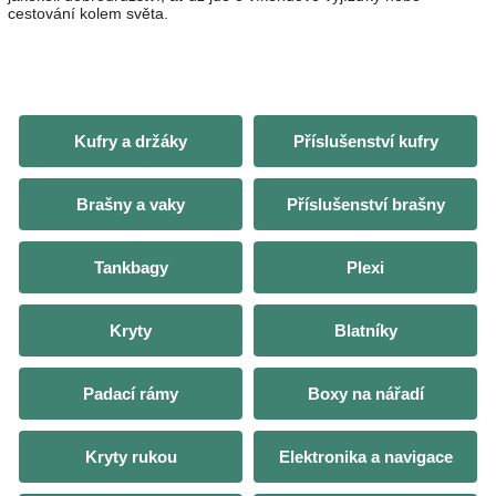
cestování kolem světa.
Kufry a držáky
Příslušenství kufry
Brašny a vaky
Příslušenství brašny
Tankbagy
Plexi
Kryty
Blatníky
Padací rámy
Boxy na nářadí
Kryty rukou
Elektronika a navigace