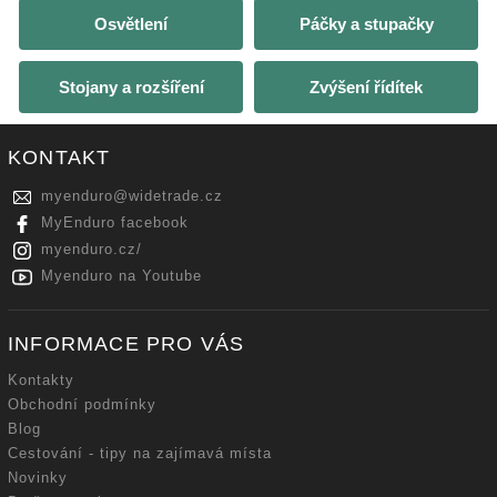
Osvětlení
Páčky a stupačky
Stojany a rozšíření
Zvýšení řídítek
KONTAKT
myenduro
@
widetrade.cz
MyEnduro facebook
myenduro.cz/
Myenduro na Youtube
INFORMACE PRO VÁS
Kontakty
Obchodní podmínky
Blog
Cestování - tipy na zajímavá místa
Novinky