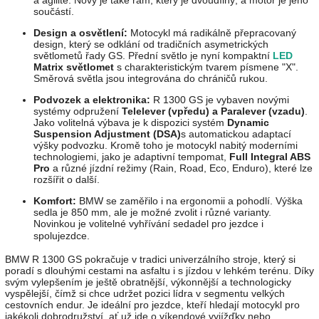
a agilitě. Nový je také rám, který je dvoudílný, a motor je jeho
součástí.
Design a osvětlení:
Motocykl má radikálně přepracovaný
design, který se odklání od tradičních asymetrických
světlometů řady GS. Přední světlo je nyní kompaktní
LED
Matrix světlomet
s charakteristickým tvarem písmene "X".
Směrová světla jsou integrována do chráničů rukou.
Podvozek a elektronika:
R 1300 GS je vybaven novými
systémy odpružení
Telelever (vpředu) a Paralever (vzadu)
.
Jako volitelná výbava je k dispozici systém
Dynamic
Suspension Adjustment (DSA)
s automatickou adaptací
výšky podvozku. Kromě toho je motocykl nabitý moderními
technologiemi, jako je adaptivní tempomat,
Full Integral ABS
Pro
a různé jízdní režimy (Rain, Road, Eco, Enduro), které lze
rozšířit o další.
Komfort:
BMW se zaměřilo i na ergonomii a pohodlí. Výška
sedla je 850 mm, ale je možné zvolit i různé varianty.
Novinkou je volitelné vyhřívání sedadel pro jezdce i
spolujezdce.
BMW R 1300 GS pokračuje v tradici univerzálního stroje, který si
poradí s dlouhými cestami na asfaltu i s jízdou v lehkém terénu. Díky
svým vylepšením je ještě obratnější, výkonnější a technologicky
vyspělejší, čímž si chce udržet pozici lídra v segmentu velkých
cestovních endur. Je ideální pro jezdce, kteří hledají motocykl pro
jakékoli dobrodružství, ať už jde o víkendové vyjížďky nebo