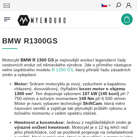
Hledat
BMW R1300GS
Motocykl
BMW R 1300 GS
je nejnovější evolucí legendární řady
cestovních endur od německého výrobce. Jde o přímého nástupce
velmi úspěšného modelu
R 1250 GS
, který přináší řadu zásadních
změn a vylepšení.
Motor:
Srdcem motocyklu je nový, vzduchem a kapalinou
chlazený, dvouválcový, čtyřtaktní
boxer motor o objemu
1300 cm³
. Ten disponuje výkonem
107 kW (145 koní)
při 7
750 ot/min a točivým momentem
149 Nm
při 6 500 ot/min.
Motor je navíc vybaven technologií
ShiftCam
, která mění
časování ventilů a zajišťuje tak plynulejší průběh výkonu a
točivého momentu v celém spektru otáček.
Hmotnost a konstrukce:
Jednou z nejdůležitějších změn je
výrazné snížení hmotnosti
. Motocykl je o 12 kg lehčí než
jeho předchůdce, což se pozitivně projevuje na ovladatelnosti