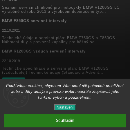
Seznam servisních úkonů pro motocykly BMW R1200GS LC
vyráběné od roku 2013 a výrobcem doporučené typ...
BMW F850GS servisní intervaly
22.10.2021
Technické údaje a servisní plán: BMW F750GS a F850GS
Náhradní díly a provozní kapaliny pro běžný se...
BMW R1200GS vzduch servisní intervaly
22.10.2019
Technické specifikace a servisní plán: BMW R1200GS
(vzduch/olej) Technické údaje (Standard a Advent...
Archiv
Používáme cookies, abychom Vám umožnili pohodlné prohlížení
webu a díky analýze provozu webu neustále zlepšovali jeho
funkce, výkon a použitelnost.
Copyright 2026
MyEnduro
. Všechna práva vyhrazena.
Ve dnech 1.8. - 16.8. 2026 máme zavřeno. Eshop
Nastavení
Upravit nastavení cookies
zůstává v provozu, objednávky budeme zpracovávat
17.8.2026. Děkujeme za pochopení.
Souhlasím