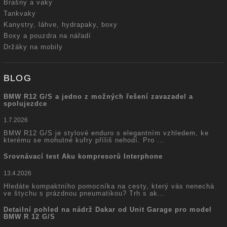
Brašny a vaky
Tankvaky
Kanystry, láhve, hydrapaky, boxy
Boxy a pouzdra na nářadí
Držáky na mobily
BLOG
BMW R12 G/S a jedno z možných řešení zavazadel a
spolujezdce
1.7.2026
BMW R12 G/S je stylové enduro s elegantním vzhledem, ke
kterému se mohutné kufry příliš nehodí. Pro ...
Srovnávací test Aku kompresorů Interphone
13.4.2026
Hledáte kompaktního pomocníka na cesty, který vás nenechá
ve štychu s prázdnou pneumatikou? Trh s ak...
Detailní pohled na nádrž Dakar od Unit Garage pro model
BMW R 12 G/S