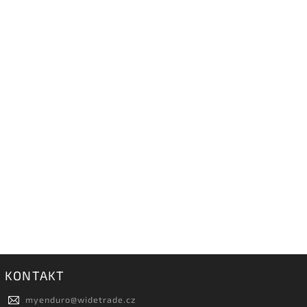
KONTAKT
myenduro
@
widetrade.cz