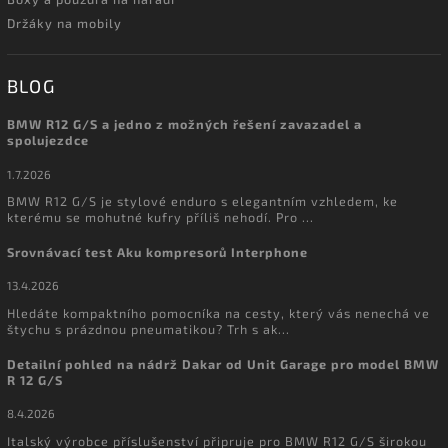
Držáky na mobily
BLOG
BMW R12 G/S a jedno z možných řešení zavazadel a
spolujezdce
1.7.2026
BMW R12 G/S je stylové enduro s elegantním vzhledem, ke
kterému se mohutné kufry příliš nehodí. Pro ...
Srovnávací test Aku kompresorů Interphone
13.4.2026
Hledáte kompaktního pomocníka na cesty, který vás nenechá ve
štychu s prázdnou pneumatikou? Trh s ak...
Detailní pohled na nádrž Dakar od Unit Garage pro model BMW
R 12 G/S
8.4.2026
Italský výrobce příslušenství připruje pro BMW R12 G/S širokou