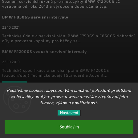
Seznam servisních úkonů pro motocykly BMW R1200GS LC
vyráběné od roku 2013 a výrobcem doporučené typ...
BMW F850GS servisní intervaly
22.10.2021
Technické údaje a servisní plán: BMW F750GS a F850GS Náhradní
díly a provozní kapaliny pro běžný se...
BMW R1200GS vzduch servisní intervaly
22.10.2019
Technické specifikace a servisní plán: BMW R1200GS
(vzduch/olej) Technické údaje (Standard a Advent...
Archiv
Používáme cookies, abychom Vám umožnili pohodlné prohlížení
webu a díky analýze provozu webu neustále zlepšovali jeho
funkce, výkon a použitelnost.
Copyright 2026
MyEnduro
. Všechna práva vyhrazena.
Ve dnech 1.8. - 16.8. 2026 máme zavřeno. Eshop
Nastavení
Upravit nastavení cookies
zůstává v provozu, objednávky budeme zpracovávat
17.8.2026. Děkujeme za pochopení.
Souhlasím