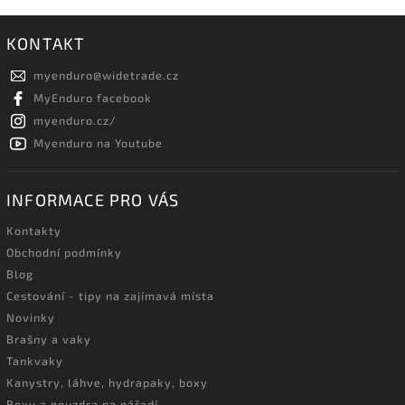
KONTAKT
myenduro
@
widetrade.cz
MyEnduro facebook
myenduro.cz/
Myenduro na Youtube
INFORMACE PRO VÁS
Kontakty
Obchodní podmínky
Blog
Cestování - tipy na zajímavá místa
Novinky
Brašny a vaky
Tankvaky
Kanystry, láhve, hydrapaky, boxy
Boxy a pouzdra na nářadí