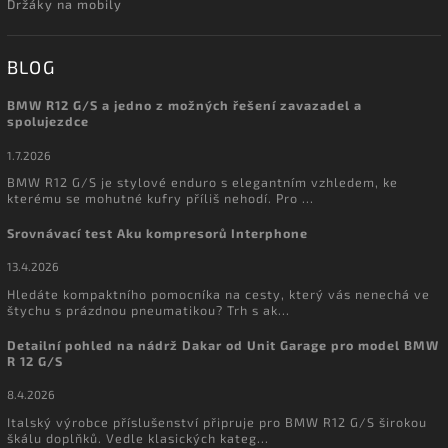
Držáky na mobily
BLOG
BMW R12 G/S a jedno z možných řešení zavazadel a
spolujezdce
1.7.2026
BMW R12 G/S je stylové enduro s elegantním vzhledem, ke
kterému se mohutné kufry příliš nehodí. Pro ...
Srovnávací test Aku kompresorů Interphone
13.4.2026
Hledáte kompaktního pomocníka na cesty, který vás nenechá ve
štychu s prázdnou pneumatikou? Trh s ak...
Detailní pohled na nádrž Dakar od Unit Garage pro model BMW
R 12 G/S
8.4.2026
Italský výrobce příslušenství připruje pro BMW R12 G/S širokou
škálu doplňků. Vedle klasických kateg...