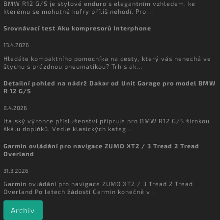
BMW R12 G/S je stylové enduro s elegantním vzhledem, ke
kterému se mohutné kufry příliš nehodí. Pro ...
Srovnávací test Aku kompresorů Interphone
13.4.2026
Hledáte kompaktního pomocníka na cesty, který vás nenechá ve
štychu s prázdnou pneumatikou? Trh s ak...
Detailní pohled na nádrž Dakar od Unit Garage pro model BMW
R 12 G/S
8.4.2026
Italský výrobce příslušenství připruje pro BMW R12 G/S širokou
škálu doplňků. Vedle klasických kateg...
Garmin ovládání pro navigace ZUMO XT2 / 3 Tread 2 Tread
Overland
31.3.2026
Garmin ovládání pro navigace ZUMO XT2 / 3 Tread 2 Tread
Overland Po letech žádostí Garmin konečně v...
Archiv