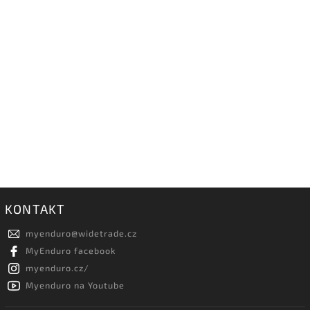
KONTAKT
myenduro
@
widetrade.cz
MyEnduro facebook
myenduro.cz/
Myenduro na Youtube