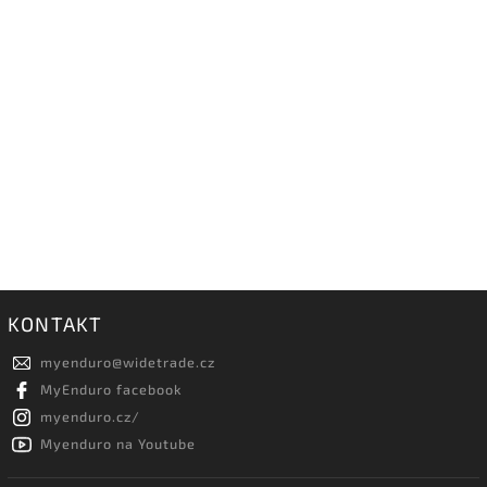
KONTAKT
myenduro
@
widetrade.cz
MyEnduro facebook
myenduro.cz/
Myenduro na Youtube