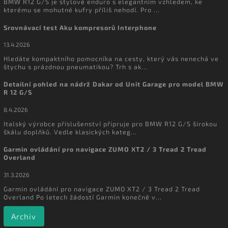
BMW R12 G/S je stylové enduro s elegantním vzhledem, ke
kterému se mohutné kufry příliš nehodí. Pro ...
Srovnávací test Aku kompresorů Interphone
13.4.2026
Hledáte kompaktního pomocníka na cesty, který vás nenechá ve
štychu s prázdnou pneumatikou? Trh s ak...
Detailní pohled na nádrž Dakar od Unit Garage pro model BMW
R 12 G/S
8.4.2026
Italský výrobce příslušenství připruje pro BMW R12 G/S širokou
škálu doplňků. Vedle klasických kateg...
Garmin ovládání pro navigace ZUMO XT2 / 3 Tread 2 Tread
Overland
31.3.2026
Garmin ovládání pro navigace ZUMO XT2 / 3 Tread 2 Tread
Overland Po letech žádostí Garmin konečně v...
Archiv