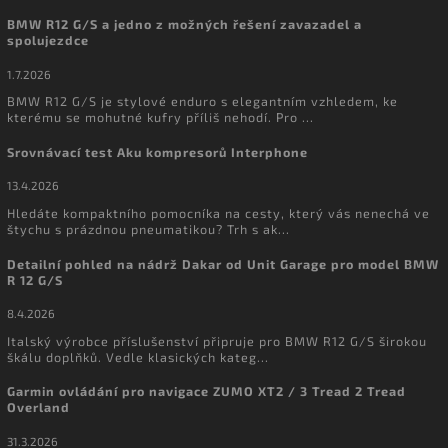
BMW R12 G/S a jedno z možných řešení zavazadel a
spolujezdce
1.7.2026
BMW R12 G/S je stylové enduro s elegantním vzhledem, ke
kterému se mohutné kufry příliš nehodí. Pro ...
Srovnávací test Aku kompresorů Interphone
13.4.2026
Hledáte kompaktního pomocníka na cesty, který vás nenechá ve
štychu s prázdnou pneumatikou? Trh s ak...
Detailní pohled na nádrž Dakar od Unit Garage pro model BMW
R 12 G/S
8.4.2026
Italský výrobce příslušenství připruje pro BMW R12 G/S širokou
škálu doplňků. Vedle klasických kateg...
Garmin ovládání pro navigace ZUMO XT2 / 3 Tread 2 Tread
Overland
31.3.2026