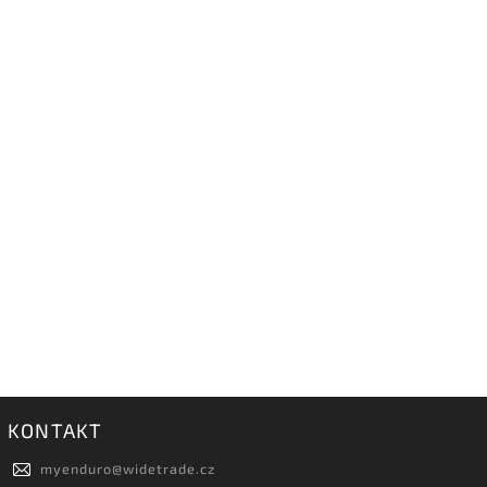
KONTAKT
myenduro
@
widetrade.cz