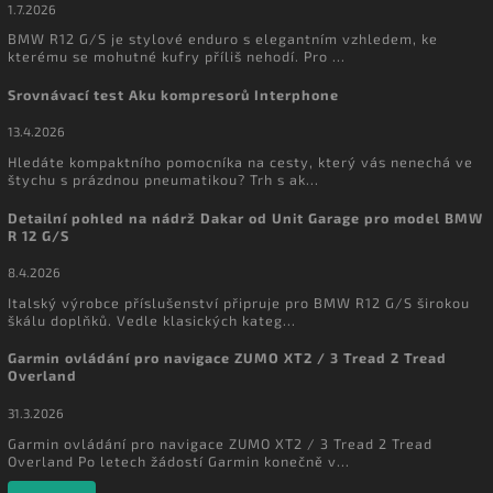
1.7.2026
BMW R12 G/S je stylové enduro s elegantním vzhledem, ke
kterému se mohutné kufry příliš nehodí. Pro ...
Srovnávací test Aku kompresorů Interphone
13.4.2026
Hledáte kompaktního pomocníka na cesty, který vás nenechá ve
štychu s prázdnou pneumatikou? Trh s ak...
Detailní pohled na nádrž Dakar od Unit Garage pro model BMW
R 12 G/S
8.4.2026
Italský výrobce příslušenství připruje pro BMW R12 G/S širokou
škálu doplňků. Vedle klasických kateg...
Garmin ovládání pro navigace ZUMO XT2 / 3 Tread 2 Tread
Overland
31.3.2026
Garmin ovládání pro navigace ZUMO XT2 / 3 Tread 2 Tread
Overland Po letech žádostí Garmin konečně v...