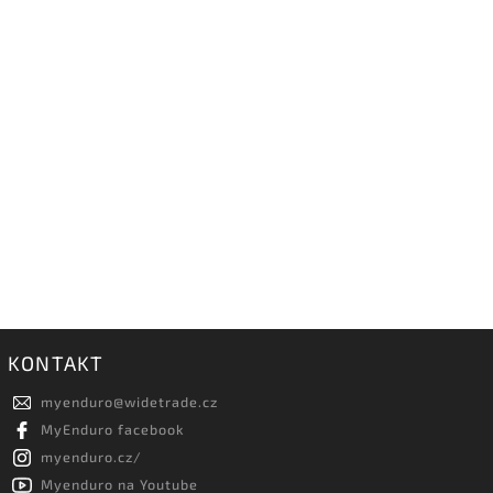
KONTAKT
myenduro
@
widetrade.cz
MyEnduro facebook
myenduro.cz/
Myenduro na Youtube