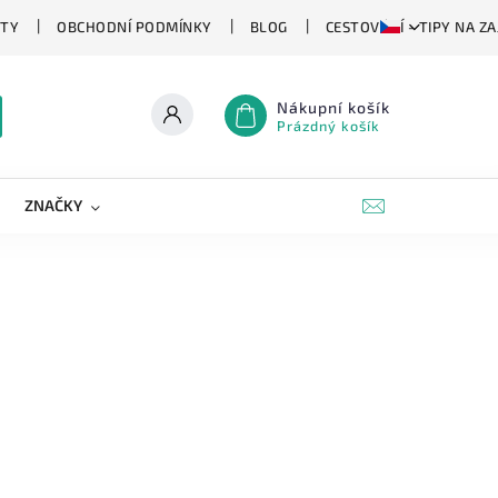
TY
OBCHODNÍ PODMÍNKY
BLOG
CESTOVÁNÍ - TIPY NA Z
Nákupní košík
Prázdný košík
ZNAČKY