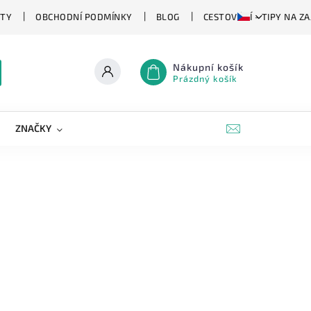
TY
OBCHODNÍ PODMÍNKY
BLOG
CESTOVÁNÍ - TIPY NA Z
Nákupní košík
Prázdný košík
ZNAČKY