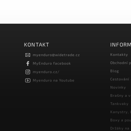
KONTAKT
INFORM
Kontakty
myenduro
@
widetrade.cz
Obchodní 
MyEnduro facebook
Blog
myenduro.cz/
Cestování 
Myenduro na Youtube
Novinky
Brašny a 
Tankvaky
Kanystry, 
Boxy a pou
Držáky na