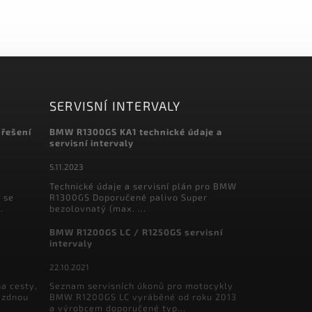
SERVISNÍ INTERVALY
 řešení
BMW R1300GS KA1 technické údaje a
servisní intervaly
5.11.2023
Technické údaje a servisní plán pro BMW
 se
R1300GS Doporučené palivo Super
.
bezolovnatý (max. ...
BMW R1200GS LC / R1250GS servisní
intervaly
22.10.2021
a cesty,
Seznam servisních úkonů pro motocykly
ázdnou
BMW R1200GS LC vyráběné od roku 2013
a výrobcem doporučené typ...