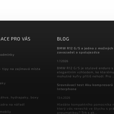
ACE PRO VÁS
BLOG
BMW R12 G/S a jedno z možných
zavazadel a spolujezdce
podmínky
1.7.2026
BMW R12 G/S je stylové enduro s
- tipy na zajímavá místa
elegantním vzhledem, ke kterému
mohutné kufry příliš nehodí. Pro ..
vaky
Srovnávací test Aku kompresorů
Interphone
láhve, hydrapaky, boxy
13.4.2026
zdra na nářadí
Hledáte kompaktního pomocníka n
který vás nenechá ve štychu s pr
 mobily
pneumatikou? Trh s ak...